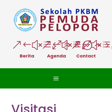
&#xe066;
&#xe025
&#xe
Berita
Agenda
Contact
Visitasi