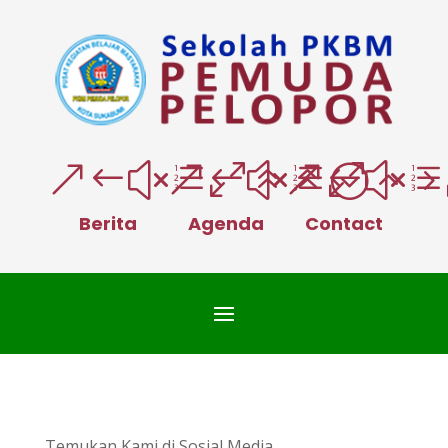
&#xe066;
&#xe025
&#xe
Berita
Agenda
Contact
Temukan Kami di Sosial Media