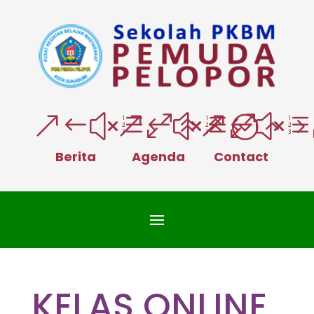
&#xe066;
&#xe025
&#xe
Berita
Agenda
Contact
KELAS ONLINE