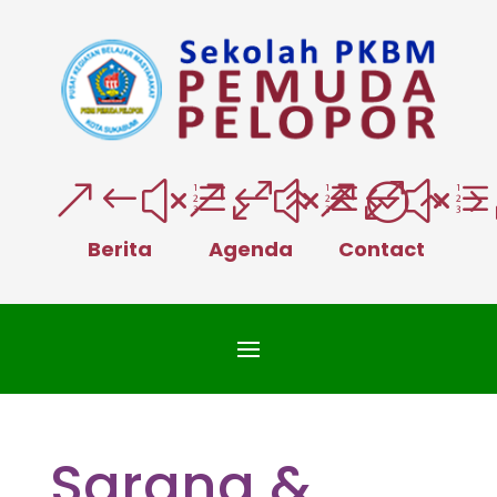
&#xe066;
&#xe025
&#xe
Berita
Agenda
Contact
Sarana &