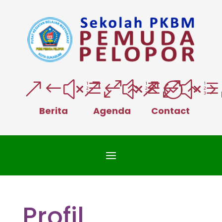
&#xe066;
&#xe025
&#xe
Berita
Agenda
Contact
Profil