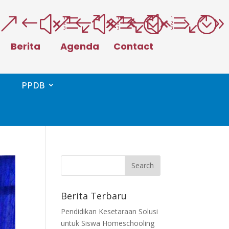
&#xe066;
&#xe025;
&#xe0
Berita
Agenda
Contact
PPDB
Berita Terbaru
Pendidikan Kesetaraan Solusi
untuk Siswa Homeschooling